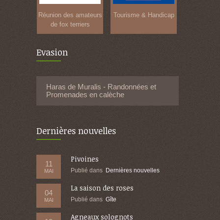
Réunion des amateurs
Tourisme & Handicap
de fox terriers
Evasion
Haras de Muralis - Randonnées et
Promenades en calèche
Dernières nouvelles
Pivoines
11
Publié dans
Dernières nouvelles
MAI
La saison des roses
04
Publié dans
Gîte
MAI
Agneaux solognots