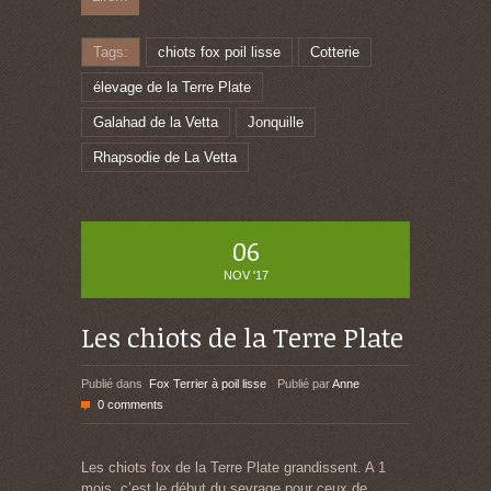
Tags:
chiots fox poil lisse
Cotterie
élevage de la Terre Plate
Galahad de la Vetta
Jonquille
Rhapsodie de La Vetta
06
NOV '17
Les chiots de la Terre Plate
Publié dans
Fox Terrier à poil lisse
Publié par
Anne
0 comments
Les chiots fox de la Terre Plate grandissent. A 1
mois, c’est le début du sevrage pour ceux de