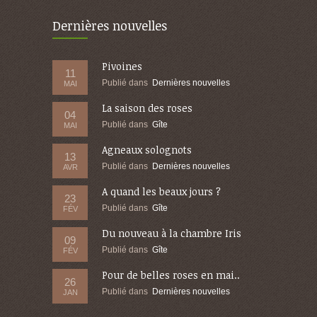
Dernières nouvelles
Pivoines
11
Publié dans
Dernières nouvelles
MAI
La saison des roses
04
Publié dans
Gîte
MAI
Agneaux solognots
13
Publié dans
Dernières nouvelles
AVR
A quand les beaux jours ?
23
Publié dans
Gîte
FÉV
Du nouveau à la chambre Iris
09
Publié dans
Gîte
FÉV
Pour de belles roses en mai..
26
Publié dans
Dernières nouvelles
JAN