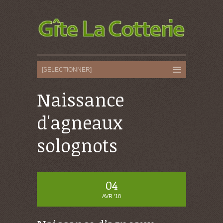
Naissance
d'agneaux
solognots
04
AVR '18