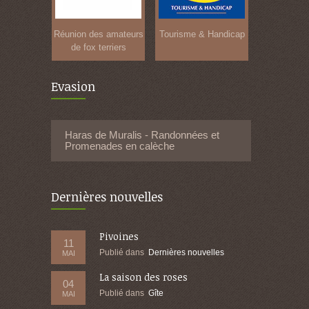
Réunion des amateurs
Tourisme & Handicap
de fox terriers
Evasion
Haras de Muralis - Randonnées et
Promenades en calèche
Dernières nouvelles
Pivoines
11
Publié dans
Dernières nouvelles
MAI
La saison des roses
04
Publié dans
Gîte
MAI