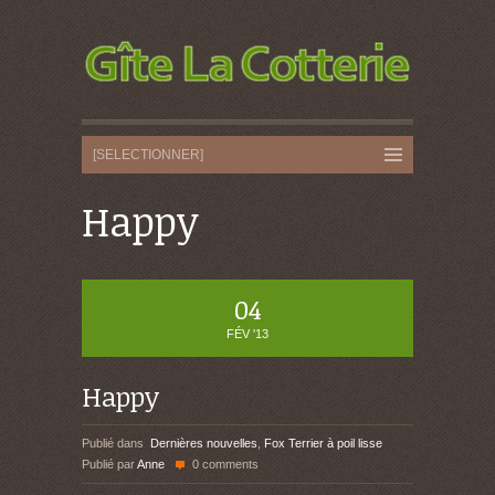
Happy
04
FÉV '13
Happy
Publié dans
Dernières nouvelles
,
Fox Terrier à poil lisse
Publié par
Anne
0 comments