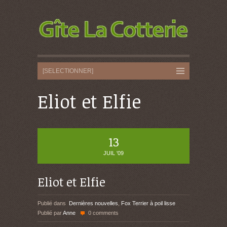
Eliot et Elfie
13
JUIL '09
Eliot et Elfie
Publié dans
Dernières nouvelles
,
Fox Terrier à poil lisse
Publié par
Anne
0 comments