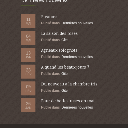
Dernières nouvelles
Pivoines
11
Publié dans
Dernières nouvelles
MAI
La saison des roses
04
Publié dans
Gîte
MAI
Agneaux solognots
13
Publié dans
Dernières nouvelles
AVR
A quand les beaux jours ?
23
Publié dans
Gîte
FÉV
Du nouveau à la chambre Iris
09
Publié dans
Gîte
FÉV
Pour de belles roses en mai..
26
Publié dans
Dernières nouvelles
JAN