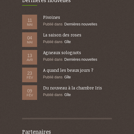
Dernières nouvelles
Pivoines
11
Publié dans
Dernières nouvelles
MAI
La saison des roses
04
Publié dans
Gîte
MAI
Agneaux solognots
13
Publié dans
Dernières nouvelles
AVR
A quand les beaux jours ?
23
Publié dans
Gîte
FÉV
Du nouveau à la chambre Iris
09
Publié dans
Gîte
FÉV
Partenaires