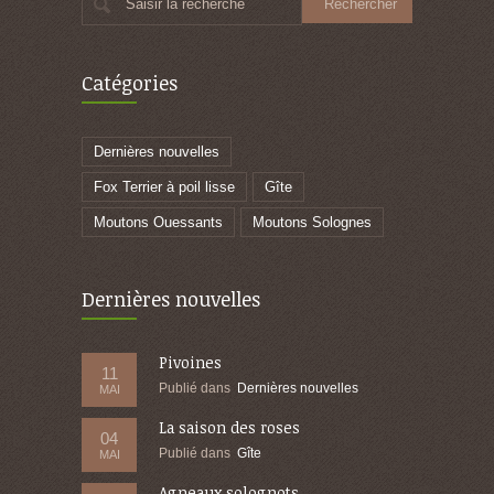
Saisir la recherche
Catégories
Dernières nouvelles
Fox Terrier à poil lisse
Gîte
Moutons Ouessants
Moutons Solognes
Dernières nouvelles
Pivoines
11
Publié dans
Dernières nouvelles
MAI
La saison des roses
04
Publié dans
Gîte
MAI
Agneaux solognots