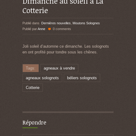
Dimanche au soleil à La
Cotterie
Publié dans
Dernières nouvelles
,
Moutons Solognes
Publié par
Anne
0 comments
Joli soleil d’automne ce dimanche. Les solognots
en ont profité pour tondre sous les chênes.
Tags:
agneaux à vendre
agneaux solognots
béliers solognots
Cotterie
Répondre