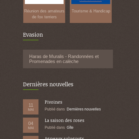
Réunion des amateurs
Tourisme & Handicap
de fox terriers
Evasion
Haras de Muralis - Randonnées et
Promenades en calèche
Dernières nouvelles
Pivoines
11
Publié dans
Dernières nouvelles
MAI
La saison des roses
04
Publié dans
Gîte
MAI
Agneaux solognots