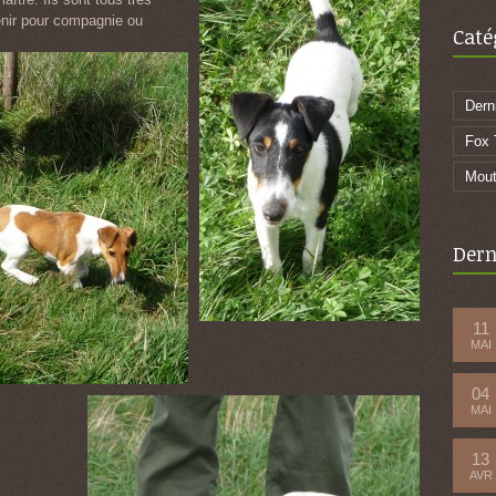
enir pour compagnie ou
Caté
Dern
Fox T
Mout
Dern
11
MAI
04
MAI
13
AVR