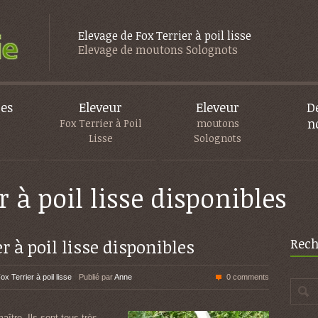
Elevage de Fox Terrier à poil lisse
Elevage de moutons Solognots
es
Eleveur
Eleveur
D
n
s
Fox Terrier à Poil
moutons
Lisse
Solognots
r à poil lisse disponibles
er à poil lisse disponibles
Rech
ox Terrier à poil lisse
Publié par
Anne
0 comments
aître. Ils sont tous très