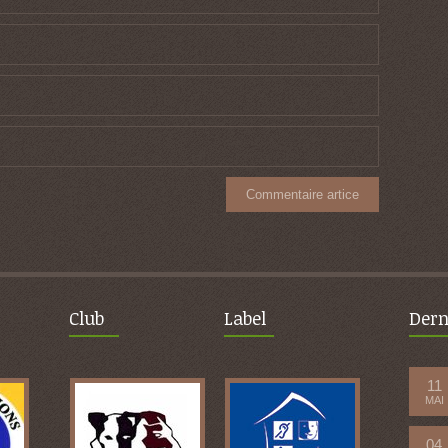
Club
Label
Dern
11
MAI
04