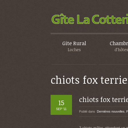
Gite Rural
Chambr
Loches
d'hôte
chiots fox terrie
chiots fox terri
15
SEP '11
Publié dans
Dernières nouvelles
,
F
3 chiots mâles attendent un m