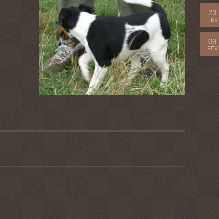
23
FÉV
09
FÉV