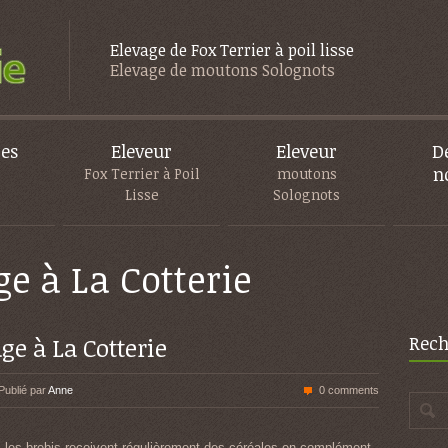
Elevage de Fox Terrier à poil lisse
Elevage de moutons Solognots
es
Eleveur
Eleveur
D
n
s
Fox Terrier à Poil
moutons
Lisse
Solognots
ge à La Cotterie
ge à La Cotterie
Rech
Publié par
Anne
0 comments
, les brebis reçoivent régulièrement des céréales en complément