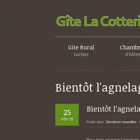
Gite Rural
Chambr
Loches
d'hôte
Bientôt l'agnela
Bientôt l’agnela
25
FÉV '15
Publié dans
Dernières nouvelles
Pour bien préparer l’agnelage