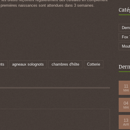
Les premières naissances sont attendues dans 3 semaines.
Caté
Dern
Fox T
Mout
nts
agneaux solognots
chambres d'hôte
Cotterie
Dern
11
MAI
04
MAI
13
AVR