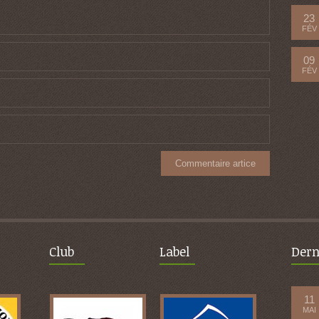
23
FÉV
09
FÉV
Club
Label
Dern
11
MAI