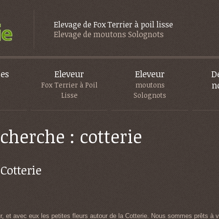
Elevage de Fox Terrier à poil lisse
Elevage de moutons Solognots
es
Eleveur
Eleveur
D
n
s
Fox Terrier à Poil
moutons
Lisse
Solognots
echerche : cotterie
Cotterie
r, et avec eux les petites fleurs autour de la Cotterie. Nous sommes prêts à v