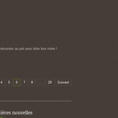
etournés au pré pour téter leur mère !
4
5
6
7
8
…
28
Suivant
ières nouvelles