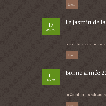
Lire...
Le jasmin de la
17
JAN '22
Grâce à la douceur que nous a
Lire...
Bonne année 20
10
JAN '22
La Cotterie et ses habitants 
Lire...