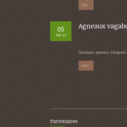
Lire...
Agneaux vagab
05
MAI '21
Quelques agneaux solognots on
Lire...
Partenaires