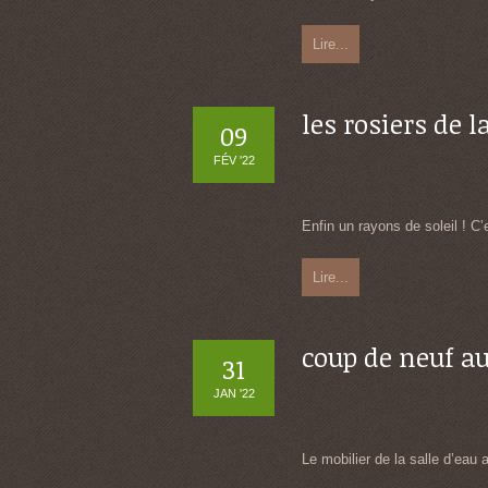
Lire...
les rosiers de l
09
FÉV '22
Enfin un rayons de soleil ! C’e
Lire...
coup de neuf au 
31
JAN '22
Le mobilier de la salle d’eau