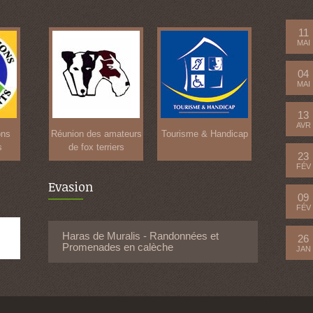
11
MAI
04
MAI
13
AVR
ons
Réunion des amateurs
Tourisme & Handicap
s
de fox terriers
23
FÉV
Evasion
09
FÉV
Haras de Muralis - Randonnées et
26
Promenades en calèche
JAN