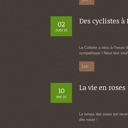
Des cyclistes à 
02
JUIN '21
La Cotterie a vécu à l’heure 
sympathique ! Nous leur souh
Lire...
La vie en roses
10
MAI '21
Le temps des roses est revenu
des roses !