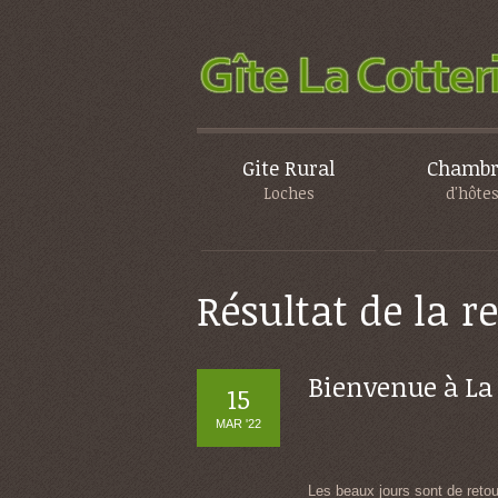
Gite Rural
Chambr
Loches
d'hôte
Résultat de la r
Bienvenue à La 
15
MAR '22
Les beaux jours sont de retou