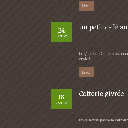
Lire...
un petit café au 
24
JAN '22
Le gîte de la Cotterie est éq
envie !
Lire...
Cotterie givrée
18
JAN '22
Nous avons passé le dernier w