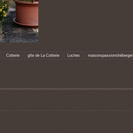
Cotterie
gîte de La Cotterie
Loches
maisonspassionshéberge