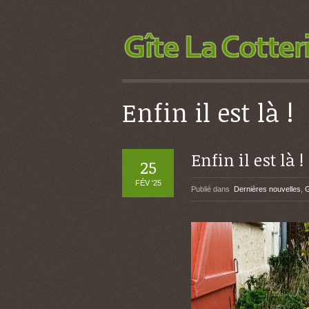
Enfin il est là !
Enfin il est là !
25
FÉV '25
Publié dans
Dernières nouvelles
,
G