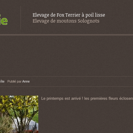
Elevage de Fox Terrier à poil lisse
Elevage de moutons Solognots
îte
Publié par
Anne
Le printemps est arrivé ! les premières fleurs éclosen