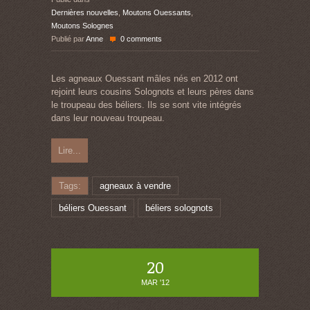
Dernières nouvelles
,
Moutons Ouessants
,
Moutons Solognes
Publié par
Anne
0 comments
Les agneaux Ouessant mâles nés en 2012 ont
rejoint leurs cousins Solognots et leurs pères dans
le troupeau des béliers. Ils se sont vite intégrés
dans leur nouveau troupeau.
Lire...
Tags:
agneaux à vendre
béliers Ouessant
béliers solognots
20
MAR '12