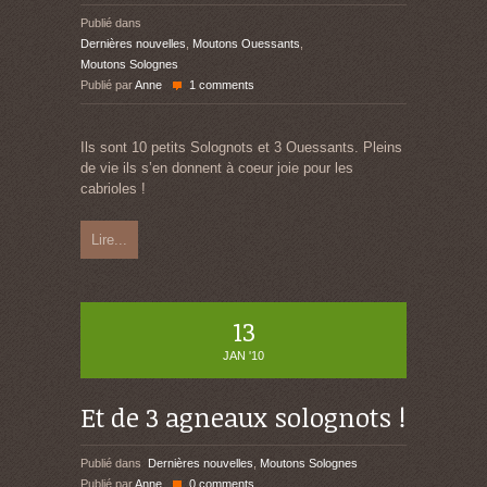
Publié dans
Dernières nouvelles
,
Moutons Ouessants
,
Moutons Solognes
Publié par
Anne
1 comments
Ils sont 10 petits Solognots et 3 Ouessants. Pleins
de vie ils s’en donnent à coeur joie pour les
cabrioles !
Lire...
13
JAN '10
Et de 3 agneaux solognots !
Publié dans
Dernières nouvelles
,
Moutons Solognes
Publié par
Anne
0 comments