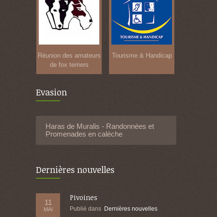
Réunion des amateurs
Tourisme & Handicap
de fox terriers
Evasion
Haras de Muralis - Randonnées et
Promenades en calèche
Dernières nouvelles
Pivoines
11
Publié dans
Dernières nouvelles
MAI