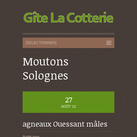
Moutons
Solognes
27
AOÛT '12
agneaux Ouessant mâles
Publié dans